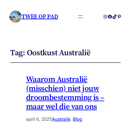
TWEE OP PAD
Instagram
Facebook
TikTok
Pintere
Tag:
Oostkust Australië
Waarom Australië
(misschien) niet jouw
droombestemming is –
maar wel die van ons
april 6, 2025
Australië
, 
Blog