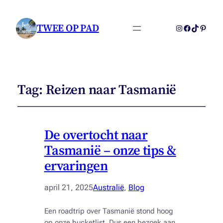
TWEE OP PAD
Instagram
Facebook
TikTok
Pintere
Tag:
Reizen naar Tasmanië
De overtocht naar
Tasmanië – onze tips &
ervaringen
april 21, 2025
Australië
, 
Blog
Een roadtrip over Tasmanië stond hoog
op onze bucketlist. Dus een bezoek aan