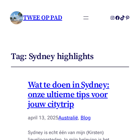
TWEE OP PAD
Instagram
Facebook
TikTok
Pintere
Tag:
Sydney highlights
Wat te doen in Sydney:
onze ultieme tips voor
jouw citytrip
april 13, 2025
Australië
, 
Blog
Sydney is echt één van mijn (Kirsten)
lievelingssteden. In mijn beleving is het