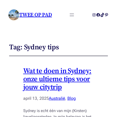
TWEE OP PAD
Instagram
Facebook
TikTok
Pintere
Tag:
Sydney tips
Wat te doen in Sydney:
onze ultieme tips voor
jouw citytrip
april 13, 2025
Australië
, 
Blog
Sydney is echt één van mijn (Kirsten)
lievelingssteden. In mijn beleving is het