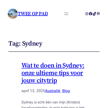
TWEE OP PAD
Instagram
Facebook
TikTok
Pintere
Tag:
Sydney
Wat te doen in Sydney:
onze ultieme tips voor
jouw citytrip
april 13, 2025
Australië
, 
Blog
Sydney is echt één van mijn (Kirsten)
lievelingssteden. In mijn beleving is het