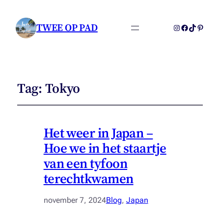
TWEE OP PAD
Instagram
Facebook
TikTok
Pintere
Tag:
Tokyo
Het weer in Japan –
Hoe we in het staartje
van een tyfoon
terechtkwamen
november 7, 2024
Blog
, 
Japan