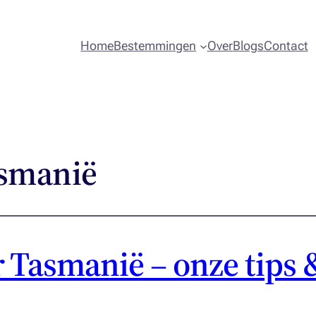
Home
Bestemmingen
Over
Blogs
Contact
asmanië
 Tasmanië – onze tips 