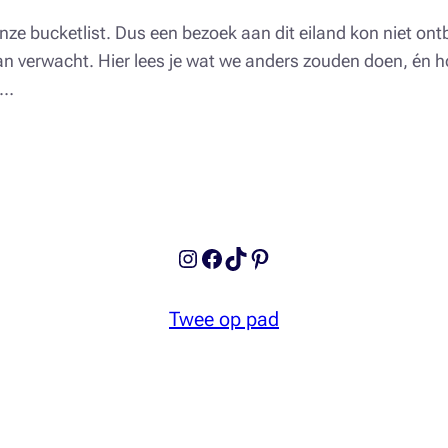
ze bucketlist. Dus een bezoek aan dit eiland kon niet on
n verwacht. Hier lees je wat we anders zouden doen, én ho
.…
Instagram
Facebook
TikTok
Pinterest
Twee op pad